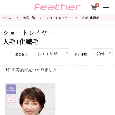
0
togg
navi
ホーム
商品一覧
ショートレイヤー
人毛+化繊毛
ショートレイヤー
人毛+化繊毛
並び替え
表示件数
1件
の商品が見つかりました