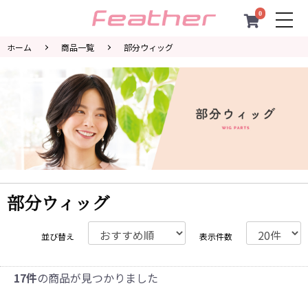
0
togg
navi
ホーム
商品一覧
部分ウィッグ
部分ウィッグ
並び替え
表示件数
17件
の商品が見つかりました